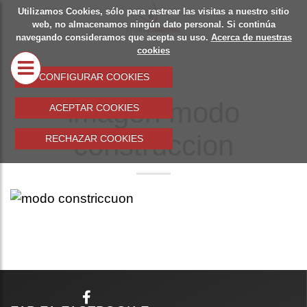
Utilizamos Cookies, sólo para rastrear las visitas a nuestro sitio
SOBRE
SPOR
web, no almacenamos ningún dato personal. Si continúa
navegando consideramos que acepta su uso.
Acerca de nuestras
NOSOTROS
DIAG
cookies
MATER
CONFIGURAR COOKIES
DEPOR
imagen modo
ACEPTAR COOKIES
TROF
construccion
RECHAZAR COOKIES
MERCH
EQUIP
DEPOR
COLEC