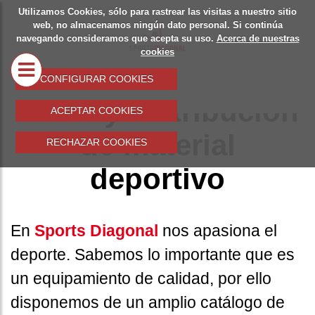
Utilizamos Cookies, sólo para rastrear las visitas a nuestro sitio
SOBRE
SPOR
web, no almacenamos ningún dato personal. Si continúa
Sports diagonal
navegando consideramos que acepta su uso.
Acerca de nuestras
NOSOTROS
DIAG
cookies
_________________________________
MATER
CONFIGURAR COOKIES
DEPOR
Venta y distribución
ACEPTAR COOKIES
TROF
de material
RECHAZAR COOKIES
MERCH
deportivo
EQUIP
DEPOR
En
Sports Diagonal
nos apasiona el
COLEC
deporte. Sabemos lo importante que es
un equipamiento de calidad, por ello
disponemos de un amplio catálogo de