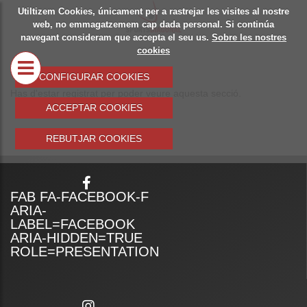
Utiltizem Cookies, únicament per a rastrejar les visites al nostre
SOBRE
SPOR
web, no emmagatzemem cap dada personal. Si continúa
navegant consideram que accepta el seu us.
Sobre les nostres
NOSALTRES
DIAG
cookies
MATER
CONFIGURAR COOKIES
Has d'estar registrat per poder veure aquesta secció.
ESPOR
ACCEPTAR COOKIES
TROF
REBUTJAR COOKIES
MERCH
EQUIP
FAB FA-FACEBOOK-F
ESPOR
ARIA-
LABEL=FACEBOOK
COL·L
ARIA-HIDDEN=TRUE
ROLE=PRESENTATION