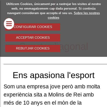
Utiltizem Cookies, únicament per a rastrejar les visites al nostre
SOBRE
SPOR
web, no emmagatzemem cap dada personal. Si continúa
navegant consideram que accepta el seu us.
Sobre les nostres
NOSALTRES
DIAG
cookies
MATER
CONFIGURAR COOKIES
ESPOR
ACCEPTAR COOKIES
Sports diagonal
TROF
REBUTJAR COOKIES
MERCH
_________________________________
EQUIP
ESPOR
Ens apasiona l'esport
COL·L
Som una empresa jove però amb molta
experiència sita a Molins de Rei amb
més de 10 anys en el mòn de la